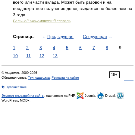
всего или части вклада. Может быть разовой и на
неоднократное получение денег, выдается не более чем на
3 года …
Большой экономический словарь
Страницы
←
Предыдущая
Следующая
→
1
2
3
4
5
6
7
8
9
10
11
12
13
© Академик, 2000-2026
18+
Обратная связь:
Техподдержка
,
Реклама на сайте
👣 Путешествия
Экспорт словарей на сайты
, сделанные на PHP,
Joomla,
Drupal,
WordPress, MODx.