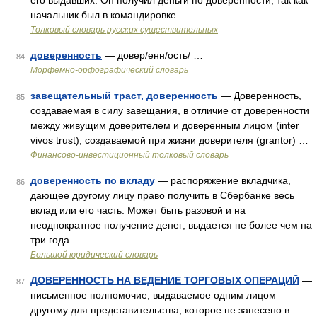
его выдавших. Он получил деньги по доверенности, так как
начальник был в командировке …
Толковый словарь русских существительных
доверенность
— довер/енн/ость/ …
84
Морфемно-орфографический словарь
завещательный траст, доверенность
— Доверенность,
85
создаваемая в силу завещания, в отличие от доверенности
между живущим доверителем и доверенным лицом (inter
vivos trust), создаваемой при жизни доверителя (grantor) …
Финансово-инвестиционный толковый словарь
доверенность по вкладу
— распоряжение вкладчика,
86
дающее другому лицу право получить в Сбербанке весь
вклад или его часть. Может быть разовой и на
неоднократное получение денег; выдается не более чем на
три года …
Большой юридический словарь
ДОВЕРЕННОСТЬ НА ВЕДЕНИЕ ТОРГОВЫХ ОПЕРАЦИЙ
—
87
письменное полномочие, выдаваемое одним лицом
другому для представительства, которое не занесено в